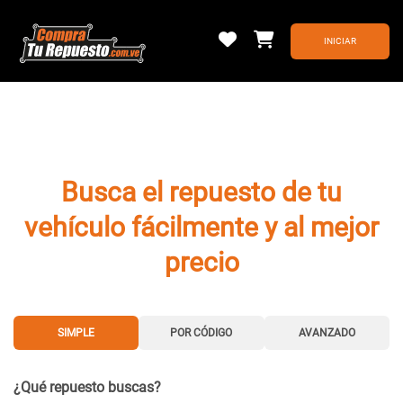
Busca el repuesto de tu
vehículo fácilmente y al mejor
precio
SIMPLE
POR CÓDIGO
AVANZADO
¿Qué repuesto buscas?